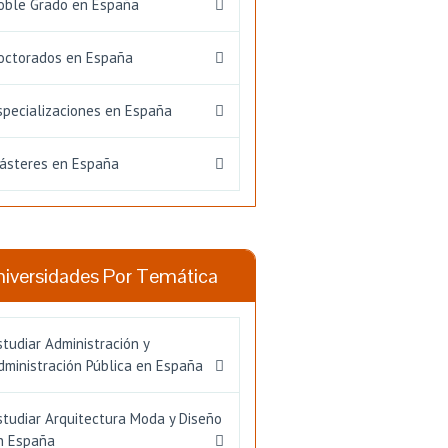
oble Grado en España
octorados en España
specializaciones en España
ásteres en España
niversidades Por Temática
studiar Administración y
dministración Pública en España
studiar Arquitectura Moda y Diseño
n España