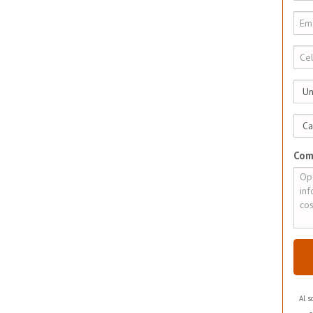
Com
Al s