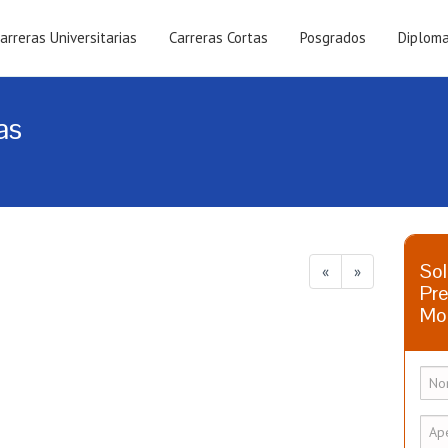
arreras Universitarias
Carreras Cortas
Posgrados
Diplom
as
Sol
«
»
Pre
Mo