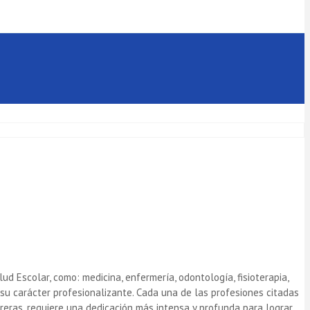
d Escolar, como: medicina, enfermería, odontología, fisioterapia,
es su carácter profesionalizante. Cada una de las profesiones citadas
eras, requiere una dedicación más intensa y profunda para lograr