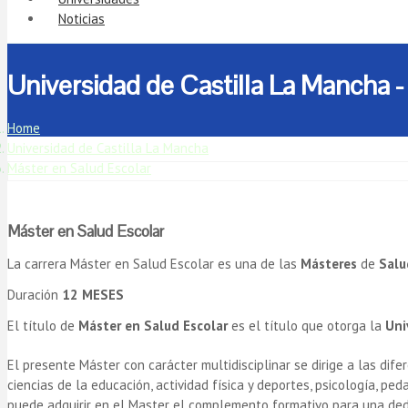
Noticias
Universidad de Castilla La Mancha -
Home
Universidad de Castilla La Mancha
Máster en Salud Escolar
Máster en Salud Escolar
La carrera Máster en Salud Escolar es una de las
Másteres
de
Salu
Duración
12 MESES
El título de
Máster en Salud Escolar
es el título que otorga la
Uni
El presente Máster con carácter multidisciplinar se dirige a las dif
ciencias de la educación, actividad física y deportes, psicología, pe
puede adquirir en el Master el complemento formativo para una dedi