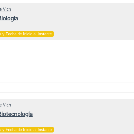
e Vich
iología
 y Fecha de Inicio al Instante
e Vich
Biotecnología
 y Fecha de Inicio al Instante