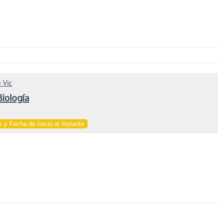
 Vic
iología
 y Fecha de Inicio al Instante