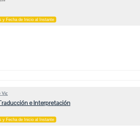
 y Fecha de Inicio al Instante
 Vic
raducción e Interpretación
 y Fecha de Inicio al Instante