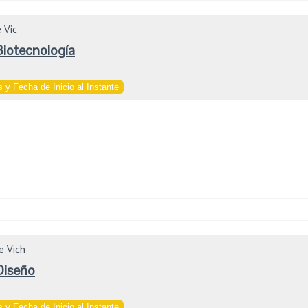
 Vic
Biotecnología
 y Fecha de Inicio al Instante
e Vich
Diseño
 y Fecha de Inicio al Instante