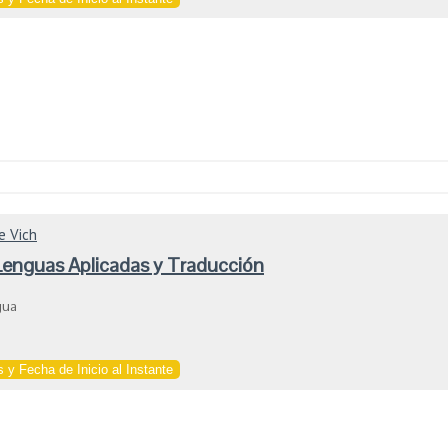
e Vich
Lenguas Aplicadas y Traducción
gua
 y Fecha de Inicio al Instante