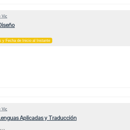
 Vic
Diseño
 y Fecha de Inicio al Instante
 Vic
Lenguas Aplicadas y Traducción
gua