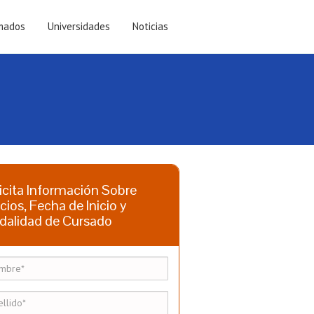
mados
Universidades
Noticias
icita Información Sobre
cios, Fecha de Inicio y
dalidad de Cursado