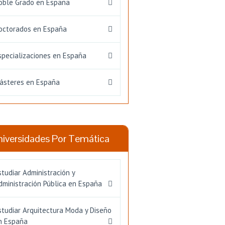
oble Grado en España
octorados en España
specializaciones en España
ásteres en España
niversidades Por Temática
studiar Administración y
dministración Pública en España
studiar Arquitectura Moda y Diseño
n España