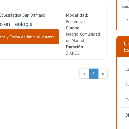
s
cont
 Eclesiástica San Dámaso
Modalidad:
a
Presencial
o en Teología
Ciudad:
Madrid, Comunidad
tos y Fecha de Inicio al Instante
de Madrid
Un
Duración:
E
3 AÑOS
C
«
1
»
C
C
D