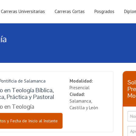
Carreras Universitarias
Carreras Cortas
Posgrados
Diplo
ía
Pontificia de Salamanca
Modalidad:
Sol
Presencial
Pre
 en Teología Bíblica,
Ciudad:
Mo
, Práctica y Pastoral
Salamanca,
o en Teología
Castilla y León
tos y Fecha de Inicio al Instante