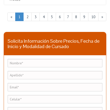
«
1
2
3
4
5
6
7
8
9
10
»
Solicita Información Sobre Precios, Fecha de
Inicio y Modalidad de Cursado