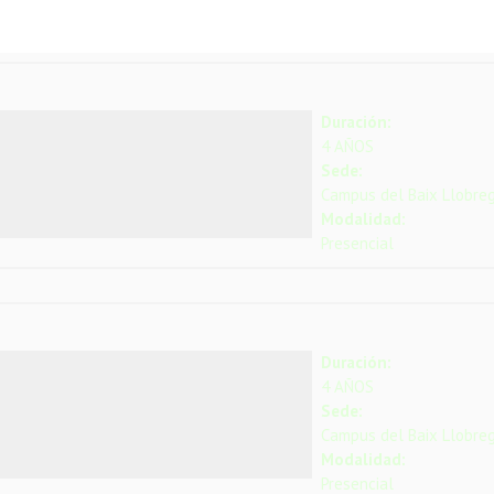
Duración:
4 AÑOS
Sede:
Campus del Baix Llobre
Modalidad:
Presencial
Duración:
4 AÑOS
Sede:
Campus del Baix Llobre
Modalidad:
Presencial