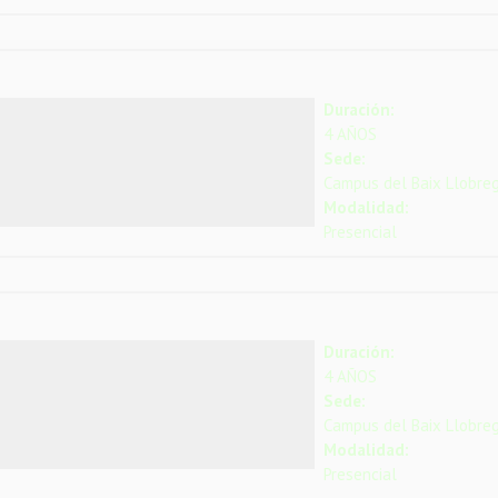
Duración:
4 AÑOS
Sede:
Campus del Baix Llobre
Modalidad:
Presencial
Duración:
4 AÑOS
Sede:
Campus del Baix Llobre
Modalidad:
Presencial