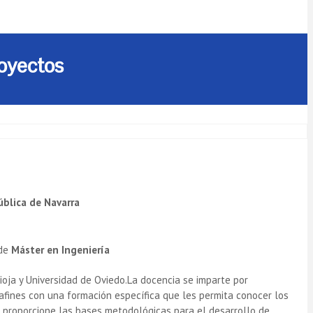
royectos
ública de Navarra
 de
Máster en Ingeniería
Rioja y Universidad de Oviedo.La docencia se imparte por
afines con una formación específica que les permita conocer los
ue proporcione las bases metodológicas para el desarrollo de