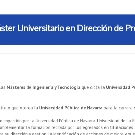
ster Universitario en Dirección de P
 las
Másteres
de
Ingeniería y Tecnología
que dicta la
Universidad P
título que otorga la
Universidad Pública de Navarra
para la carrera
o impartido por la Universidad Pública de Navarra, Universidad de La 
omplementar la formación recibida por los egresados en titulaciones 
ra su dirección y gestión, la identificación de acciones de mejora y q