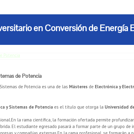
ersitario en Conversión de Energía E
de Potencia
istemas de Potencia
y Sistemas de Potencia es una de las
Másteres
de
Electrónica y Elect
ica y Sistemas de Potencia
es el título que otorga la
Universidad d
ional.En la rama científica, la formación ofertada permite profundiza
íbrida. El estudiante egresado pasará a formar parte de un grupo de i
mpresas y compañías externas.
En la rama profesional, se formarán a 