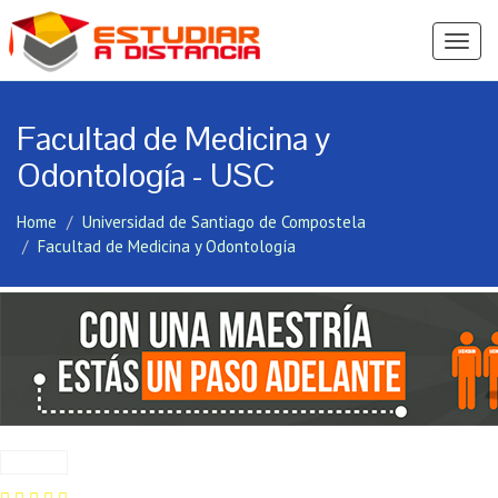
Ver
Menú
Facultad de Medicina y
Odontología - USC
Home
Universidad de Santiago de Compostela
Facultad de Medicina y Odontología