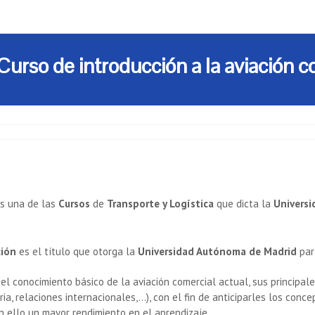
rso de introducción a la aviación co
 es una de las
Cursos
de
Transporte y Logística
que dicta la
Univers
ción
es el título que otorga la
Universidad Autónoma de Madrid
par
 el conocimiento básico de la aviación comercial actual, sus principal
ria, relaciones internacionales,…), con el fin de anticiparles los con
on ello un mayor rendimiento en el aprendizaje.