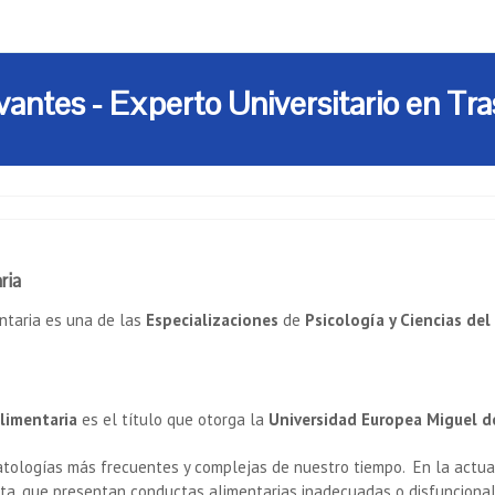
antes - Experto Universitario en Tra
ria
entaria es una de las
Especializaciones
de
Psicología y Ciencias d
Alimentaria
es el título que otorga la
Universidad Europea Miguel d
 patologías más frecuentes y complejas de nuestro tiempo. En la ac
ta, que presentan conductas alimentarias inadecuadas o disfuncional