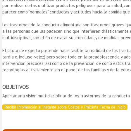
por realizar dietas o utilizar productos peligrosos para la salud, c
parecer como “normales” conductas y actitudes hacia la comida que
Los trastornos de la conducta alimentaria son trastornos graves qu
a las personas que las padecen sino que interfieren drásticamente 
multidisciplinar, con el fin de evitar su cronicidad, y de medidas prev
El título de experto pretende hacer visible la realidad de los tras
tardía e, incluso, vejez) pero sobre todo en la preadolescencia y a
intervención precoces, así como de la prevención, de cómo estos tra
tecnologías al tratamiento, en el papel de las familias y de la edu
OBJETIVOS
Aportar una visión multidisciplinar de los trastornos de la conduct
Recibir Información al Instante sobre Costos y Próxima Fecha de Inicio