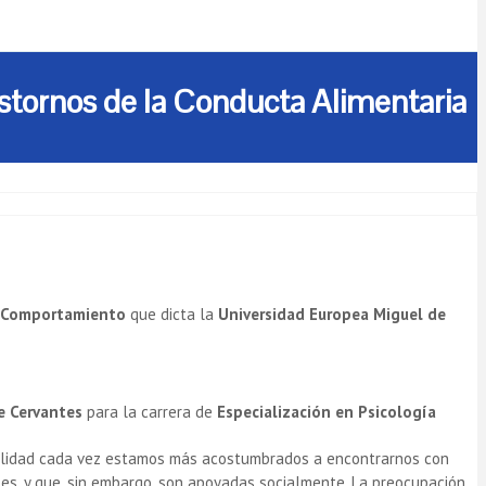
stornos de la Conducta Alimentaria
el Comportamiento
que dicta la
Universidad Europea Miguel de
e Cervantes
para la carrera de
Especialización en Psicología
tualidad cada vez estamos más acostumbrados a encontrarnos con
es, y que, sin embargo, son apoyadas socialmente. La preocupación