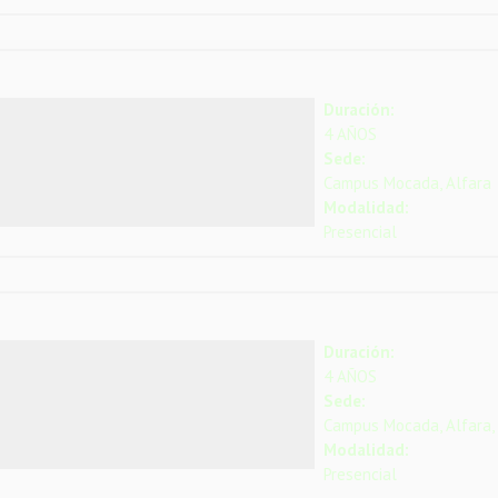
Duración:
4 AÑOS
Sede:
Campus Mocada, Alfara
Modalidad:
Presencial
Duración:
4 AÑOS
Sede:
Campus Mocada, Alfara,
Modalidad:
Presencial