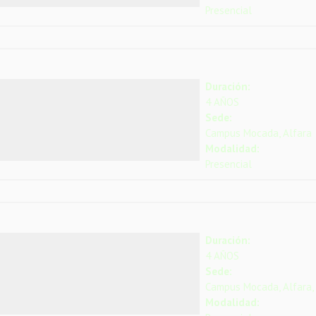
Presencial
Duración:
4 AÑOS
Sede:
Campus Mocada, Alfara
Modalidad:
Presencial
Duración:
4 AÑOS
Sede:
Campus Mocada, Alfara,
Modalidad: